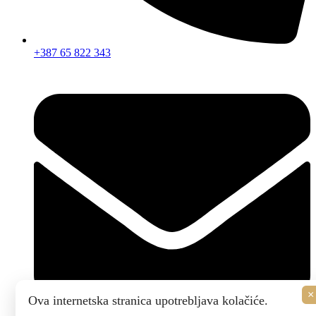
+387 65 822 343
×
Ova internetska stranica upotrebljava kolačiće.