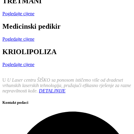
TRETMANI
Pogledajte cijene
Medicinski pedikir
Pogledajte cijene
KRIOLIPOLIZA
Pogledajte cijene
U
U Laser centru ŠIŠKO sa ponosom ističemo više od dvadeset
vrhunskih laserskih tehnologija, pružajući efikasno rješenje za razne
nepravilnosti kože.
DETALJNIJE
Kontakt podaci