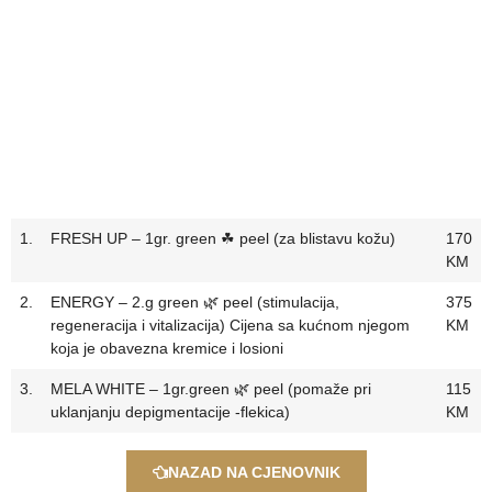
1.
FRESH UP – 1gr. green ☘ peel (za blistavu kožu)
170
KM
2.
ENERGY – 2.g green 🌿 peel (stimulacija,
375
regeneracija i vitalizacija) Cijena sa kućnom njegom
KM
koja je obavezna kremice i losioni
3.
MELA WHITE – 1gr.green 🌿 peel (pomaže pri
115
uklanjanju depigmentacije -flekica)
KM
NAZAD NA CJENOVNIK