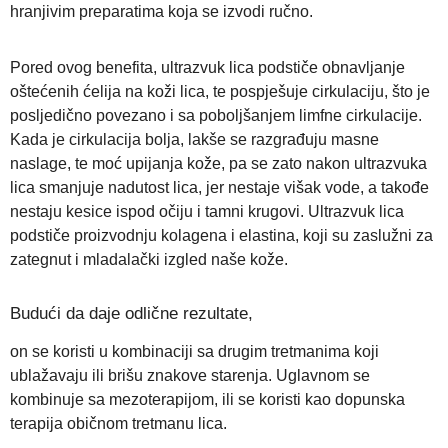
hranjivim preparatima koja se izvodi ručno.
Pored ovog benefita, ultrazvuk lica podstiče obnavljanje
oštećenih ćelija na koži lica, te pospješuje cirkulaciju, što je
posljedično povezano i sa poboljšanjem limfne cirkulacije.
Kada je cirkulacija bolja, lakše se razgrađuju masne
naslage, te moć upijanja kože, pa se zato nakon ultrazvuka
lica smanjuje nadutost lica, jer nestaje višak vode, a takođe
nestaju kesice ispod očiju i tamni krugovi. Ultrazvuk lica
podstiče proizvodnju kolagena i elastina, koji su zaslužni za
zategnut i mladalački izgled naše kože.
Budući da daje odlične rezultate,
on se koristi u kombinaciji sa drugim tretmanima koji
ublažavaju ili brišu znakove starenja. Uglavnom se
kombinuje sa mezoterapijom, ili se koristi kao dopunska
terapija običnom tretmanu lica.