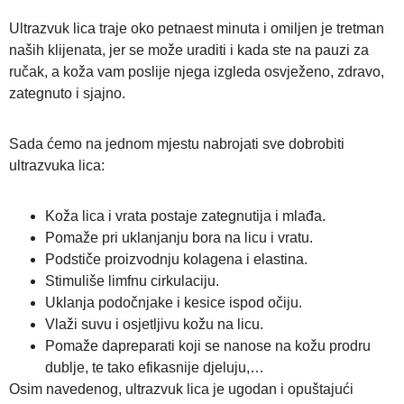
Ultrazvuk lica traje oko petnaest minuta i omiljen je tretman
naših klijenata, jer se može uraditi i kada ste na pauzi za
ručak, a koža vam poslije njega izgleda osvježeno, zdravo,
zategnuto i sjajno.
Sada ćemo na jednom mjestu nabrojati sve dobrobiti
ultrazvuka lica:
Koža lica i vrata postaje zategnutija i mlađa.
Pomaže pri uklanjanju bora na licu i vratu.
Podstiče proizvodnju kolagena i elastina.
Stimuliše limfnu cirkulaciju.
Uklanja podočnjake i kesice ispod očiju.
Vlaži suvu i osjetljivu kožu na licu.
Pomaže dapreparati koji se nanose na kožu prodru
dublje, te tako efikasnije djeluju,…
Osim navedenog, ultrazvuk lica je ugodan i opuštajući