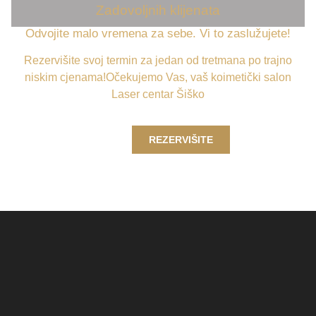
Zadovoljnih klijenata
Odvojite malo vremena za sebe. Vi to zaslužujete!
Rezervišite svoj termin za jedan od tretmana po trajno
niskim cjenama!Očekujemo Vas, vaš koimetički salon
Laser centar Šiško
REZERVIŠITE