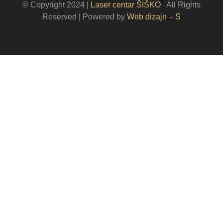
© Copyright 2024 |
Laser centar ŠIŠKO
|
All Rights
Reserved | Powered by
Web dizajn – S