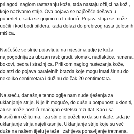
prilagodi naglom rastezanju kože, tada nastaju ožiljci na koži,
koje nazivamo strije. Ova pojava se najčešće dešava u
pubertetu, kada se gojimo i u trudnoći. Pojava strija se može
uočiti i kod bodi bildera, kada dolazi do prebrzog rasta tjelesnih
mišića.
Najčešće se strije pojavljuju na mjestima gdje je koža
najpogodnija za ubrzan rast: grudi, stomak, nadlaktice, ramena,
bokovi, bedra i stražnjica. Prilikom naglog rastezanja kože,
dolatzi do pojava paralelnih brazda koje mogu imati širinu do
nekoliko centimetara i dužinu do čak 20 centimetara.
Na sreću, današnje tehnologije nam nude rješenja za
uklanjanje strije. Nije ih moguće, do duše u potpunosti ukloniti,
ali se može postići značajan estetski rezultat. Kao i sa
klasičnim ožiljcima, i za strije je poželjno da su mlađe, tada je
uklanjanje strija najefikasnije. Uklanjanje strije koje su već
duže na našem tijelu je teže i zahtjeva ponavljanje tretmana.