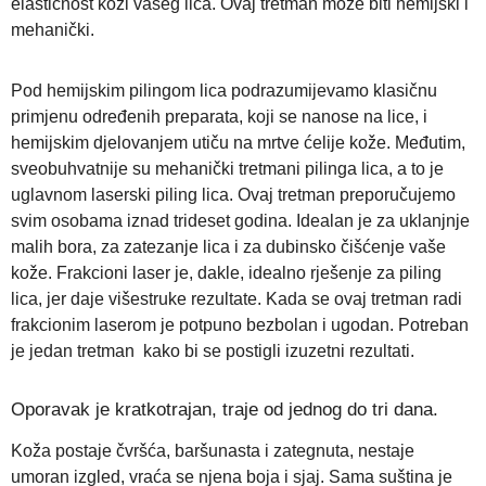
elastičnost koži vašeg lica. Ovaj tretman može biti hemijski i
mehanički.
Pod hemijskim pilingom lica podrazumijevamo klasičnu
primjenu određenih preparata, koji se nanose na lice, i
hemijskim djelovanjem utiču na mrtve ćelije kože. Međutim,
sveobuhvatnije su mehanički tretmani pilinga lica, a to je
uglavnom laserski piling lica. Ovaj tretman preporučujemo
svim osobama iznad trideset godina. Idealan je za uklanjnje
malih bora, za zatezanje lica i za dubinsko čišćenje vaše
kože. Frakcioni laser je, dakle, idealno rješenje za piling
lica, jer daje višestruke rezultate. Kada se ovaj tretman radi
frakcionim laserom je potpuno bezbolan i ugodan. Potreban
je jedan tretman kako bi se postigli izuzetni rezultati.
Oporavak je kratkotrajan, traje od jednog do tri dana.
Koža postaje čvršća, baršunasta i zategnuta, nestaje
umoran izgled, vraća se njena boja i sjaj. Sama suština je