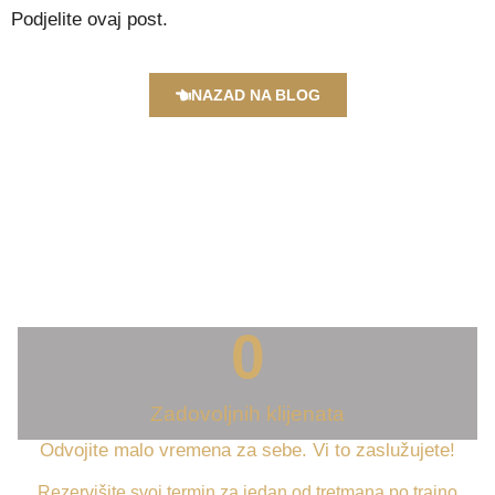
Podjelite ovaj post.
NAZAD NA BLOG
0
Zadovoljnih klijenata
Odvojite malo vremena za sebe. Vi to zaslužujete!
Rezervišite svoj termin za jedan od tretmana po trajno