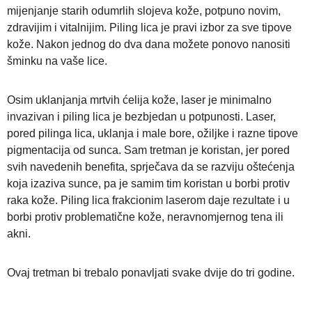
mijenjanje starih odumrlih slojeva kože, potpuno novim,
zdravijim i vitalnijim. Piling lica je pravi izbor za sve tipove
kože. Nakon jednog do dva dana možete ponovo nanositi
šminku na vaše lice.
Osim uklanjanja mrtvih ćelija kože, laser je minimalno
invazivan i piling lica je bezbjedan u potpunosti. Laser,
pored pilinga lica, uklanja i male bore, ožiljke i razne tipove
pigmentacija od sunca. Sam tretman je koristan, jer pored
svih navedenih benefita, sprječava da se razviju oštećenja
koja izaziva sunce, pa je samim tim koristan u borbi protiv
raka kože. Piling lica frakcionim laserom daje rezultate i u
borbi protiv problematične kože, neravnomjernog tena ili
akni.
Ovaj tretman bi trebalo ponavljati svake dvije do tri godine.