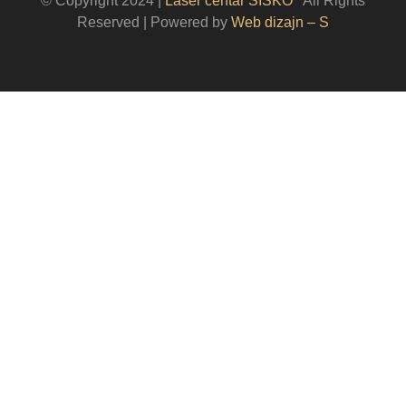
© Copyright 2024 |
Laser centar ŠIŠKO
|
All Rights
Reserved | Powered by
Web dizajn – S