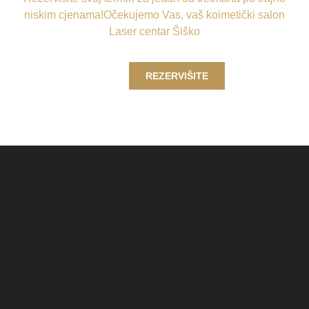
niskim cjenama!Očekujemo Vas, vaš koimetički salon
Laser centar Šiško
REZERVIŠITE