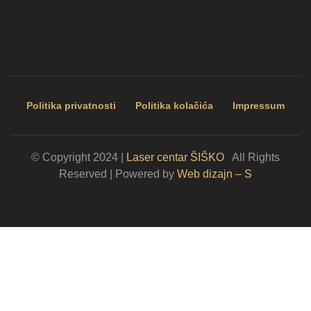
Politika privatnosti
|
Politika kolačića
|
Impressum
© Copyright 2024 |
Laser centar ŠIŠKO
|
All Rights
Reserved | Powered by
Web dizajn – S