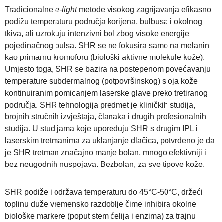
Tradicionalne
e-light
metode visokog zagrijavanja efikasno
podižu temperaturu područja korijena, bulbusa i okolnog
tkiva, ali uzrokuju intenzivni bol zbog visoke energije
pojedinačnog pulsa. SHR se ne fokusira samo na melanin
kao primarnu kromoforu (biološki aktivne molekule kože).
Umjesto toga, SHR se bazira na postepenom povećavanju
temperature subdermalnog (potpovršinskog) sloja kože
kontinuiranim pomicanjem laserske glave preko tretiranog
područja. SHR tehnologija predmet je kliničkih studija,
brojnih stručnih izvještaja, članaka i drugih profesionalnih
studija. U studijama koje upoređuju SHR s drugim IPL i
laserskim tretmanima za uklanjanje dlačica, potvrđeno je da
je SHR tretman značajno manje bolan, mnogo efektivniji i
bez neugodnih nuspojava. Bezbolan, za sve tipove kože.
SHR podiže i održava temperaturu do 45°C-50°C, držeći
toplinu duže vremensko razdoblje čime inhibira okolne
biološke markere (poput stem ćelija i enzima) za trajnu