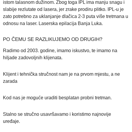
istom talasnom dužinom. Zbog toga IPL ima manju snagu i
slabije rezlutate od lasera, jer zrake prodiru plitko. IPL-u je
zato potrebno za uklanjanje dlačica 2-3 puta više tretmana u
odnosu na laser. Laserska epilacija Banja Luka.
PO ČEMU SE RAZLIKUJEMO OD DRUGIH?
Radimo od 2003. godine, imamo iskustvo, te imamo na
hiljade zadovoljnih klijenata.
Klijent i tehnička stručnost nam je na prvom mjestu, a ne
zarada
Kod nas je moguće uraditi besplatan probni tretman.
Stalno se stručno usavršavamo i koristimo najnovije
uređaje.