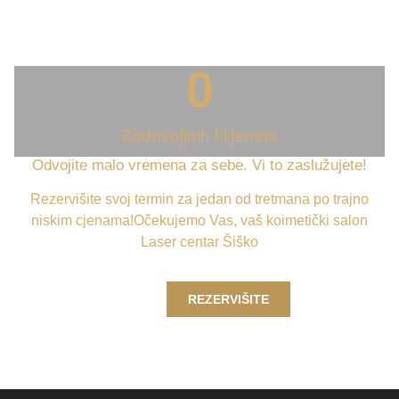
0
Zadovoljnih klijenata
Odvojite malo vremena za sebe. Vi to zaslužujete!
Rezervišite svoj termin za jedan od tretmana po trajno
niskim cjenama!Očekujemo Vas, vaš koimetički salon
Laser centar Šiško
REZERVIŠITE