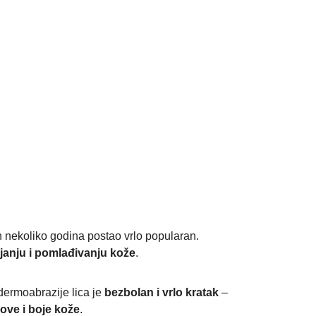
jih nekoliko godina postao vrlo popularan.
janju i pomlađivanju kože
.
odermoabrazije lica je
bezbolan i vrlo kratak
–
pove i boje kože
.