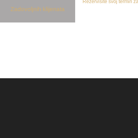
Rezervišite svoj termin 
Zadovoljnih klijenata