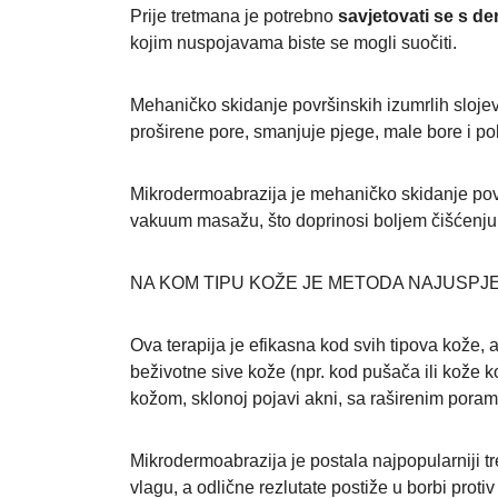
Prije tretmana je potrebno
savjetovati se s d
kojim nuspojavama biste se mogli suočiti.
Mehaničko skidanje površinskih izumrlih sloj
proširene pore, smanjuje pjege, male bore i po
Mikrodermoabrazija je mehaničko skidanje pov
vakuum masažu, što doprinosi boljem čišćenju li
NA KOM TIPU KOŽE JE METODA NAJUSPJEŠ
Ova terapija je efikasna kod svih tipova kože, a
beživotne sive kože (npr. kod pušača ili kože 
kožom, sklonoj pojavi akni, sa raširenim poram
Mikrodermoabrazija je postala najpopularniji tre
vlagu, a odlične rezlutate postiže u borbi protiv 