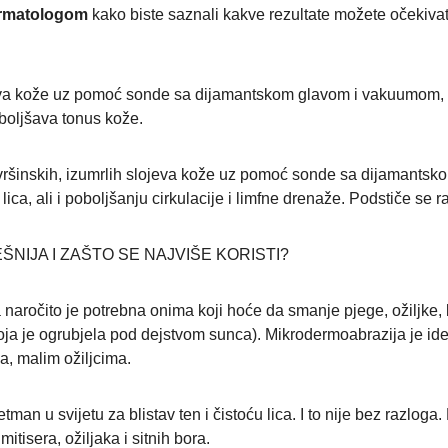
ermatologom
kako biste saznali kakve rezultate možete očekivati
eva kože uz pomoć sonde sa dijamantskom glavom i vakuumom, 
boljšava tonus kože.
ršinskih, izumrlih slojeva kože uz pomoć sonde sa dijamantsko
ca, ali i poboljšanju cirkulacije i limfne drenaže. Podstiče se r
NIJA I ZAŠTO SE NAJVIŠE KORISTI?
 naročito je potrebna onima koji hoće da smanje pjege, ožiljke, b
koja je ogrubjela pod dejstvom sunca). Mikrodermoabrazija je i
a, malim ožiljcima.
tman u svijetu za blistav ten i čistoću lica. I to nije bez razlog
mitisera, ožiljaka i sitnih bora.