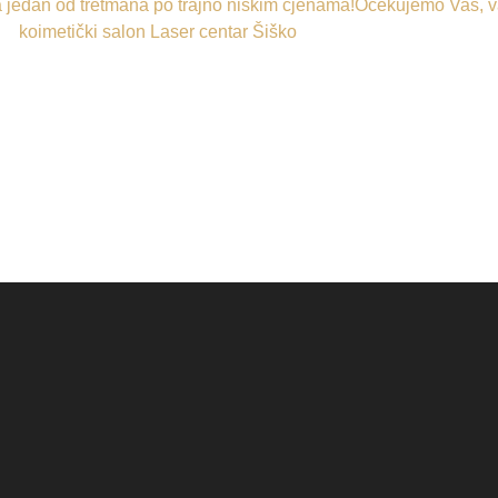
za jedan od tretmana po trajno niskim cjenama!Očekujemo Vas, 
koimetički salon Laser centar Šiško