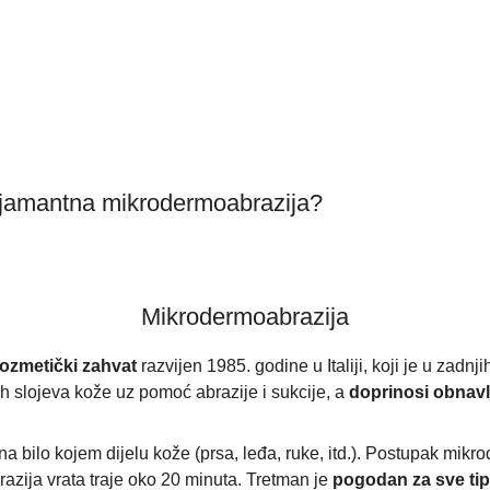
dijamantna mikrodermoabrazija?
Mikrodermoabrazija
ozmetički zahvat
razvijen 1985. godine u Italiji, koji je u zadn
ih slojeva kože uz pomoć abrazije i sukcije, a
doprinosi obnavl
na bilo kojem dijelu kože (prsa, leđa, ruke, itd.). Postupak mikr
azija vrata traje oko 20 minuta. Tretman je
pogodan
za sve ti