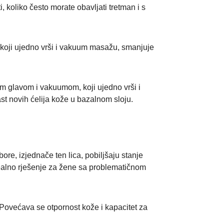
, koliko često morate obavljati tretman i s
koji ujedno vrši i vakuum masažu, smanjuje
m glavom i vakuumom, koji ujedno vrši i
ast novih ćelija kože u bazalnom sloju.
ore, izjednače ten lica, pobiljšaju stanje
dealno rješenje za žene sa problematičnom
a. Povećava se otpornost kože i kapacitet za